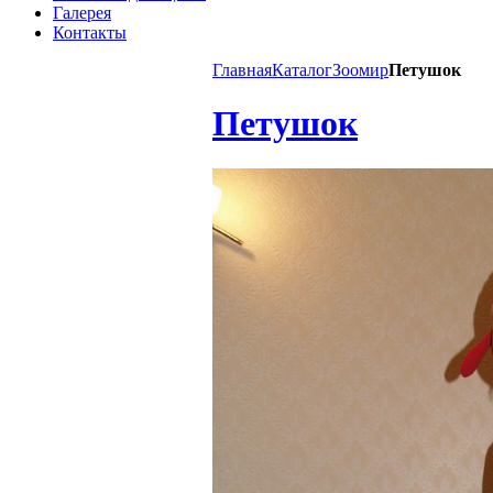
Галерея
Контакты
Главная
Каталог
Зоомир
Петушок
Петушок