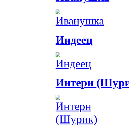
Индеец
Интерн (Шури