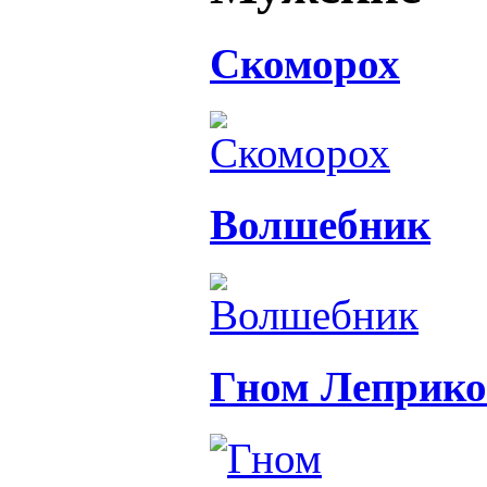
Скоморох
Волшебник
Гном Леприк