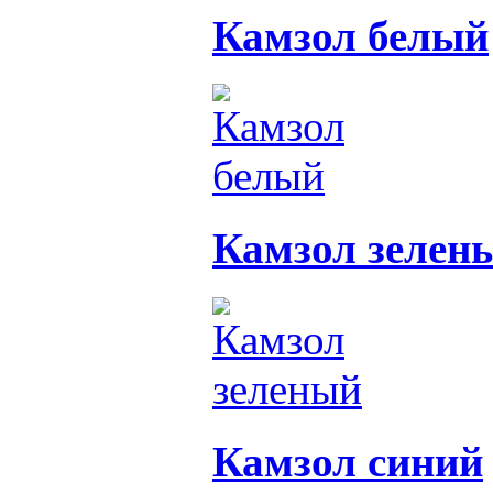
Камзол белый
Камзол зелен
Камзол синий